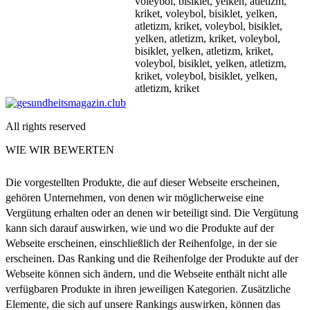
voleybol, bisiklet, yelken, atletizm,
kriket, voleybol, bisiklet, yelken,
atletizm, kriket, voleybol, bisiklet,
yelken, atletizm, kriket, voleybol,
bisiklet, yelken, atletizm, kriket,
voleybol, bisiklet, yelken, atletizm,
kriket, voleybol, bisiklet, yelken,
atletizm, kriket
All rights reserved
WIE WIR BEWERTEN
Die vorgestellten Produkte, die auf dieser Webseite erscheinen,
gehören Unternehmen, von denen wir möglicherweise eine
Vergütung erhalten oder an denen wir beteiligt sind. Die Vergütung
kann sich darauf auswirken, wie und wo die Produkte auf der
Webseite erscheinen, einschließlich der Reihenfolge, in der sie
erscheinen. Das Ranking und die Reihenfolge der Produkte auf der
Webseite können sich ändern, und die Webseite enthält nicht alle
verfügbaren Produkte in ihren jeweiligen Kategorien. Zusätzliche
Elemente, die sich auf unsere Rankings auswirken, können das