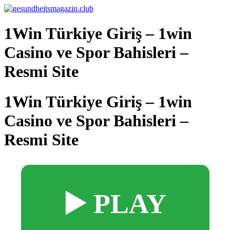
Zum
Inhalt
wechseln
1Win Türkiye Giriş – 1win
Casino ve Spor Bahisleri –
Resmi Site
1Win Türkiye Giriş – 1win
Casino ve Spor Bahisleri –
Resmi Site
▶️ PLAY