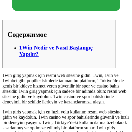
Содержимое
1Win Nedir ve Nasıl Başlangıç
Yapılır?
1win giriş yapmak için resmi web sitesine gidin. 1win, 1vin ve
1winbet gibi popüler isimlerle tanınan bu platform, Türkiye’de de
geniş bir kitleye hizmet veren güvenilir bir spor ve casino bahis
sitesidir. 1win giriş yapmak için sadece bir adımda olun: resmi web
sitesine gidin ve kaydolun. 1win casino ve spor bahislerinde
deneyimli bir şekilde ilerleyin ve kazançlarımıza ulaşın.
1win giriş yapmak için en hızlı yolu kullanın: resmi web sitesine
gidin ve kaydolun. 1win casino ve spor bahislerinde güvenli ve hızlı
bir deneyim yaşayın. 1win, Türkiye’deki kullanıcılarına özel olarak
tasarlanmış ve optimize edilmiş bir platform sunar. 1win giriş