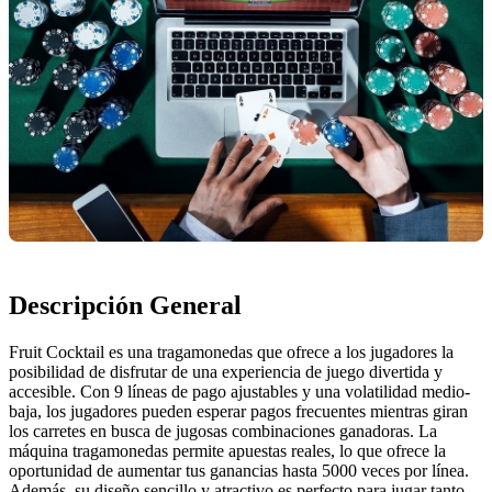
Descripción General
Fruit Cocktail es una tragamonedas que ofrece a los jugadores la
posibilidad de disfrutar de una experiencia de juego divertida y
accesible. Con 9 líneas de pago ajustables y una volatilidad medio-
baja, los jugadores pueden esperar pagos frecuentes mientras giran
los carretes en busca de jugosas combinaciones ganadoras. La
máquina tragamonedas permite apuestas reales, lo que ofrece la
oportunidad de aumentar tus ganancias hasta 5000 veces por línea.
Además, su diseño sencillo y atractivo es perfecto para jugar tanto