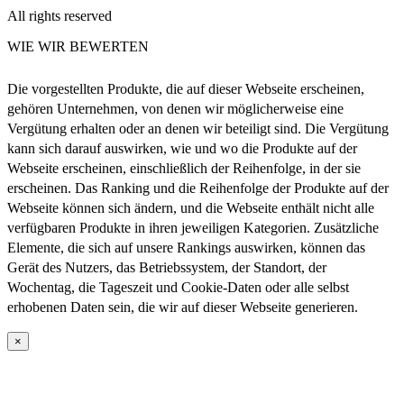
All rights reserved
WIE WIR BEWERTEN
Die vorgestellten Produkte, die auf dieser Webseite erscheinen,
gehören Unternehmen, von denen wir möglicherweise eine
Vergütung erhalten oder an denen wir beteiligt sind. Die Vergütung
kann sich darauf auswirken, wie und wo die Produkte auf der
Webseite erscheinen, einschließlich der Reihenfolge, in der sie
erscheinen. Das Ranking und die Reihenfolge der Produkte auf der
Webseite können sich ändern, und die Webseite enthält nicht alle
verfügbaren Produkte in ihren jeweiligen Kategorien. Zusätzliche
Elemente, die sich auf unsere Rankings auswirken, können das
Gerät des Nutzers, das Betriebssystem, der Standort, der
Wochentag, die Tageszeit und Cookie-Daten oder alle selbst
erhobenen Daten sein, die wir auf dieser Webseite generieren.
×