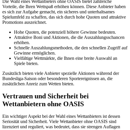
Die Wahl eines Wettanbieters ohne OASIS bietet zahlreiche
Vorteile, die Ihren Wettspaß erhöhen können. Diese Anbieter haben
es sich zur Aufgabe gemacht, ein sicheres und unterhaltsames
Spielumfeld zu schaffen, das sich durch hohe Quoten und attraktive
Promotions auszeichnet.
Hohe Quoten, die potenziell höhere Gewinne bedeuten.
Attraktive Boni und Aktionen, die die Auszahlungsschancen
erhöhen.
Schnelle Auszahlungsmethoden, die den schnellen Zugriff auf
Gewinne ermöglichen.
Vielfältige Wettmärkte, die Ihnen eine breite Auswahl an
Spiele bieten.
Zusätzlich bieten viele Anbieter spezielle Aktionen während der
Bundesliga-Saison oder besonderen Sportereignissen an, die
zusätzlichen Anreiz zum Wetten bieten.
Vertrauen und Sicherheit bei
Wettanbietern ohne OASIS
Ein wichtiger Aspekt bei der Wahl eines Wettanbieters ist dessen
Seriosität und Sicherheit. Viele Wettanbieter ohne OASIS sind
lizenziert und reguliert, was bedeutet, dass sie strengen Auflagen