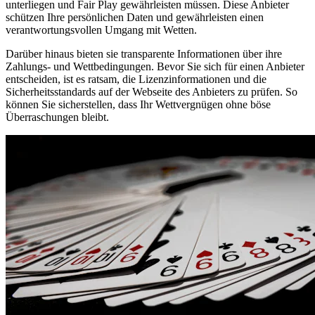
unterliegen und Fair Play gewährleisten müssen. Diese Anbieter
schützen Ihre persönlichen Daten und gewährleisten einen
verantwortungsvollen Umgang mit Wetten.
Darüber hinaus bieten sie transparente Informationen über ihre
Zahlungs- und Wettbedingungen. Bevor Sie sich für einen Anbieter
entscheiden, ist es ratsam, die Lizenzinformationen und die
Sicherheitsstandards auf der Webseite des Anbieters zu prüfen. So
können Sie sicherstellen, dass Ihr Wettvergnügen ohne böse
Überraschungen bleibt.