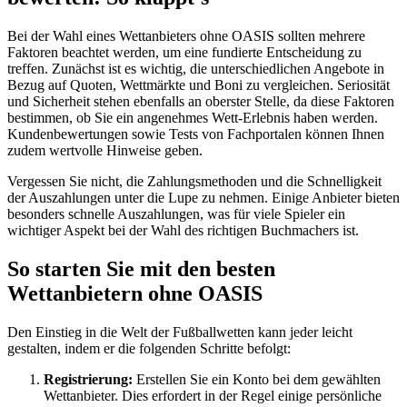
Bei der Wahl eines Wettanbieters ohne OASIS sollten mehrere
Faktoren beachtet werden, um eine fundierte Entscheidung zu
treffen. Zunächst ist es wichtig, die unterschiedlichen Angebote in
Bezug auf Quoten, Wettmärkte und Boni zu vergleichen. Seriosität
und Sicherheit stehen ebenfalls an oberster Stelle, da diese Faktoren
bestimmen, ob Sie ein angenehmes Wett-Erlebnis haben werden.
Kundenbewertungen sowie Tests von Fachportalen können Ihnen
zudem wertvolle Hinweise geben.
Vergessen Sie nicht, die Zahlungsmethoden und die Schnelligkeit
der Auszahlungen unter die Lupe zu nehmen. Einige Anbieter bieten
besonders schnelle Auszahlungen, was für viele Spieler ein
wichtiger Aspekt bei der Wahl des richtigen Buchmachers ist.
So starten Sie mit den besten
Wettanbietern ohne OASIS
Den Einstieg in die Welt der Fußballwetten kann jeder leicht
gestalten, indem er die folgenden Schritte befolgt:
Registrierung:
Erstellen Sie ein Konto bei dem gewählten
Wettanbieter. Dies erfordert in der Regel einige persönliche