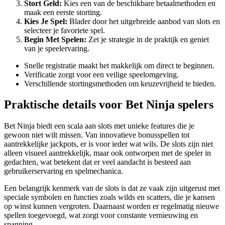
Stort Geld:
Kies een van de beschikbare betaalmethoden en
maak een eerste storting.
Kies Je Spel:
Blader door het uitgebreide aanbod van slots en
selecteer je favoriete spel.
Begin Met Spelen:
Zet je strategie in de praktijk en geniet
van je speelervaring.
Snelle registratie maakt het makkelijk om direct te beginnen.
Verificatie zorgt voor een veilige speelomgeving.
Verschillende stortingsmethoden om keuzevrijheid te bieden.
Praktische details voor Bet Ninja spelers
Bet Ninja biedt een scala aan slots met unieke features die je
gewoon niet wilt missen. Van innovatieve bonusspellen tot
aantrekkelijke jackpots, er is voor ieder wat wils. De slots zijn niet
alleen visueel aantrekkelijk, maar ook ontworpen met de speler in
gedachten, wat betekent dat er veel aandacht is besteed aan
gebruikerservaring en spelmechanica.
Een belangrijk kenmerk van de slots is dat ze vaak zijn uitgerust met
speciale symbolen en functies zoals wilds en scatters, die je kansen
op winst kunnen vergroten. Daarnaast worden er regelmatig nieuwe
spellen toegevoegd, wat zorgt voor constante vernieuwing en
spanning.