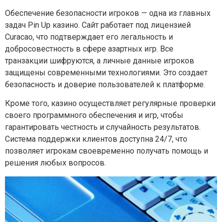
Обеспечение безопасности игроков — одна из главных
задач Pin Up казино. Сайт работает под лицензией
Curacao, что подтверждает его легальность и
добросовестность в сфере азартных игр. Все
транзакции шифруются, а личные данные игроков
защищены современными технологиями. Это создает
безопасность и доверие пользователей к платформе.
Кроме того, казино осуществляет регулярные проверки
своего программного обеспечения и игр, чтобы
гарантировать честность и случайность результатов.
Система поддержки клиентов доступна 24/7, что
позволяет игрокам своевременно получать помощь и
решения любых вопросов.