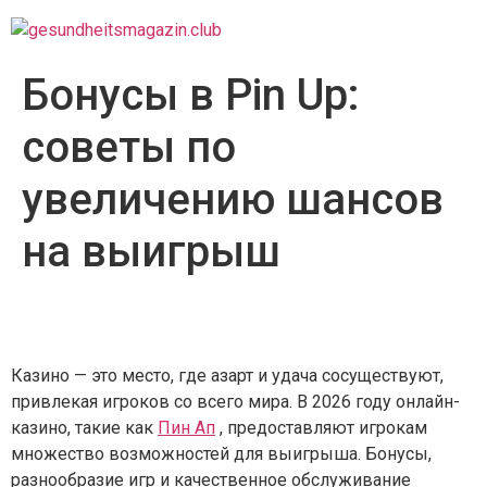
Бонусы в Pin Up:
советы по
увеличению шансов
на выигрыш
Казино — это место, где азарт и удача сосуществуют,
привлекая игроков со всего мира. В 2026 году онлайн-
казино, такие как
Пин Ап
, предоставляют игрокам
множество возможностей для выигрыша. Бонусы,
разнообразие игр и качественное обслуживание