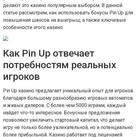
делают это казино популярным выбором. В данной
статье рассмотрим, как использовать бонусы Pin Up для
повышения шансов на выигрыш, а также ключевые
особенности этого казино.
Как Pin Up отвечает
потребностям реальных
игроков
Pin Up казино предлагает уникальный опыт для игроков
благодаря большому разнообразию игровых автоматов
и живых дилеров. С более чем 5000 играми, каждый
найдет что-то интересное. Бонусные предложения
позволяют увеличить стартовый капитал, что делает
игру не только более увлекательной, но и потенциально
более прибыльной. Казино работает под лицензией