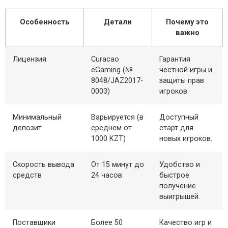
Особенность
Детали
Почему это
важно
Лицензия
Curacao
Гарантия
eGaming (№
честной игры и
8048/JAZ2017-
защиты прав
0003)
игроков.
Минимальный
Варьируется (в
Доступный
депозит
среднем от
старт для
1000 KZT)
новых игроков.
Скорость вывода
От 15 минут до
Удобство и
средств
24 часов
быстрое
получение
выигрышей.
Поставщики
Более 50
Качество игр и