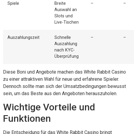
Spiele
Breite
–
–
Auswahl an
Slots und
Live-Tischen
Auszahlungszeit
Schnelle
–
–
Auszahlung
nach KYC-
Überprüfung
Diese Boni und Angebote machen das White Rabbit Casino
zu einer attraktiven Wahl für neue und erfahrene Spieler.
Dennoch sollte man sich der Umsatzbedingungen bewusst
sein, um das Beste aus den Angeboten herauszuholen.
Wichtige Vorteile und
Funktionen
Die Entscheidung für das White Rabbit Casino bringt