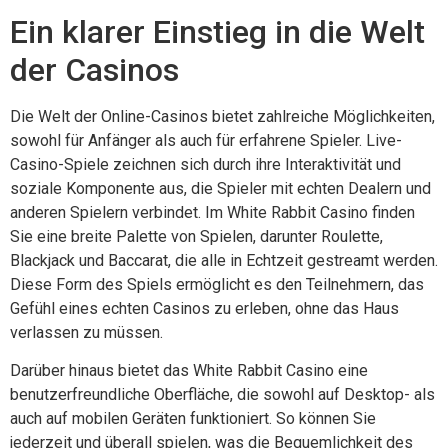
Ein klarer Einstieg in die Welt
der Casinos
Die Welt der Online-Casinos bietet zahlreiche Möglichkeiten,
sowohl für Anfänger als auch für erfahrene Spieler. Live-
Casino-Spiele zeichnen sich durch ihre Interaktivität und
soziale Komponente aus, die Spieler mit echten Dealern und
anderen Spielern verbindet. Im White Rabbit Casino finden
Sie eine breite Palette von Spielen, darunter Roulette,
Blackjack und Baccarat, die alle in Echtzeit gestreamt werden.
Diese Form des Spiels ermöglicht es den Teilnehmern, das
Gefühl eines echten Casinos zu erleben, ohne das Haus
verlassen zu müssen.
Darüber hinaus bietet das White Rabbit Casino eine
benutzerfreundliche Oberfläche, die sowohl auf Desktop- als
auch auf mobilen Geräten funktioniert. So können Sie
jederzeit und überall spielen, was die Bequemlichkeit des