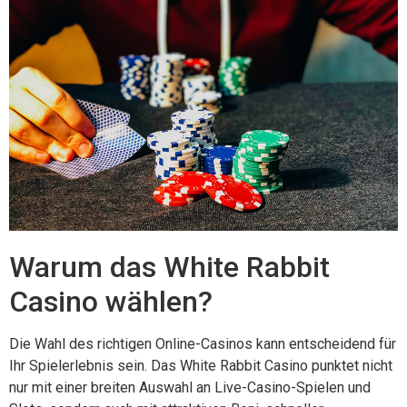
Warum das White Rabbit
Casino wählen?
Die Wahl des richtigen Online-Casinos kann entscheidend für
Ihr Spielerlebnis sein. Das White Rabbit Casino punktet nicht
nur mit einer breiten Auswahl an Live-Casino-Spielen und