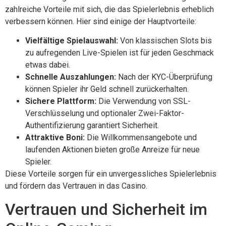
zahlreiche Vorteile mit sich, die das Spielerlebnis erheblich
verbessern können. Hier sind einige der Hauptvorteile:
Vielfältige Spielauswahl:
Von klassischen Slots bis
zu aufregenden Live-Spielen ist für jeden Geschmack
etwas dabei.
Schnelle Auszahlungen:
Nach der KYC-Überprüfung
können Spieler ihr Geld schnell zurückerhalten.
Sichere Plattform:
Die Verwendung von SSL-
Verschlüsselung und optionaler Zwei-Faktor-
Authentifizierung garantiert Sicherheit.
Attraktive Boni:
Die Willkommensangebote und
laufenden Aktionen bieten große Anreize für neue
Spieler.
Diese Vorteile sorgen für ein unvergessliches Spielerlebnis
und fördern das Vertrauen in das Casino.
Vertrauen und Sicherheit im