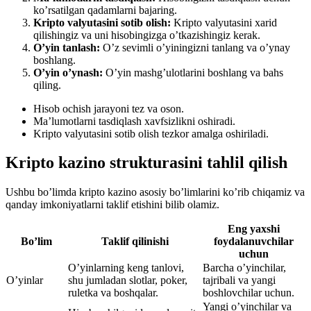
ko’rsatilgan qadamlarni bajaring.
Kripto valyutasini sotib olish:
Kripto valyutasini xarid
qilishingiz va uni hisobingizga o’tkazishingiz kerak.
O’yin tanlash:
O’z sevimli o’yiningizni tanlang va o’ynay
boshlang.
O’yin o’ynash:
O’yin mashg’ulotlarini boshlang va bahs
qiling.
Hisob ochish jarayoni tez va oson.
Ma’lumotlarni tasdiqlash xavfsizlikni oshiradi.
Kripto valyutasini sotib olish tezkor amalga oshiriladi.
Kripto kazino strukturasini tahlil qilish
Ushbu bo’limda kripto kazino asosiy bo’limlarini ko’rib chiqamiz va
qanday imkoniyatlarni taklif etishini bilib olamiz.
Eng yaxshi
Bo’lim
Taklif qilinishi
foydalanuvchilar
uchun
O’yinlarning keng tanlovi,
Barcha o’yinchilar,
O’yinlar
shu jumladan slotlar, poker,
tajribali va yangi
ruletka va boshqalar.
boshlovchilar uchun.
Yangi o’yinchilar va