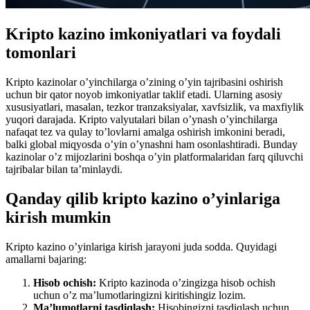
Kripto kazino imkoniyatlari va foydali
tomonlari
Kripto kazinolar o’yinchilarga o’zining o’yin tajribasini oshirish
uchun bir qator noyob imkoniyatlar taklif etadi. Ularning asosiy
xususiyatlari, masalan, tezkor tranzaksiyalar, xavfsizlik, va maxfiylik
yuqori darajada. Kripto valyutalari bilan o’ynash o’yinchilarga
nafaqat tez va qulay to’lovlarni amalga oshirish imkonini beradi,
balki global miqyosda o’yin o’ynashni ham osonlashtiradi. Bunday
kazinolar o’z mijozlarini boshqa o’yin platformalaridan farq qiluvchi
tajribalar bilan ta’minlaydi.
Qanday qilib kripto kazino o’yinlariga
kirish mumkin
Kripto kazino o’yinlariga kirish jarayoni juda sodda. Quyidagi
amallarni bajaring:
Hisob ochish:
Kripto kazinoda o’zingizga hisob ochish
uchun o’z ma’lumotlaringizni kiritishingiz lozim.
Ma’lumotlarni tasdiqlash:
Hisobingizni tasdiqlash uchun