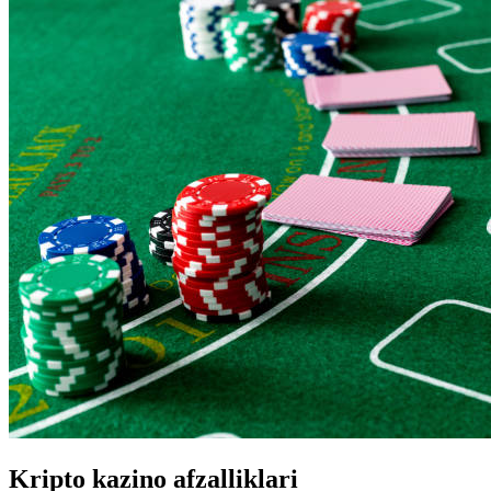
Kripto kazino afzalliklari