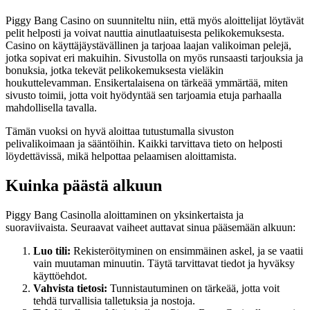
Piggy Bang Casino on suunniteltu niin, että myös aloittelijat löytävät
pelit helposti ja voivat nauttia ainutlaatuisesta pelikokemuksesta.
Casino on käyttäjäystävällinen ja tarjoaa laajan valikoiman pelejä,
jotka sopivat eri makuihin. Sivustolla on myös runsaasti tarjouksia ja
bonuksia, jotka tekevät pelikokemuksesta vieläkin
houkuttelevamman. Ensikertalaisena on tärkeää ymmärtää, miten
sivusto toimii, jotta voit hyödyntää sen tarjoamia etuja parhaalla
mahdollisella tavalla.
Tämän vuoksi on hyvä aloittaa tutustumalla sivuston
pelivalikoimaan ja sääntöihin. Kaikki tarvittava tieto on helposti
löydettävissä, mikä helpottaa pelaamisen aloittamista.
Kuinka päästä alkuun
Piggy Bang Casinolla aloittaminen on yksinkertaista ja
suoraviivaista. Seuraavat vaiheet auttavat sinua pääsemään alkuun:
Luo tili:
Rekisteröityminen on ensimmäinen askel, ja se vaatii
vain muutaman minuutin. Täytä tarvittavat tiedot ja hyväksy
käyttöehdot.
Vahvista tietosi:
Tunnistautuminen on tärkeää, jotta voit
tehdä turvallisia talletuksia ja nostoja.