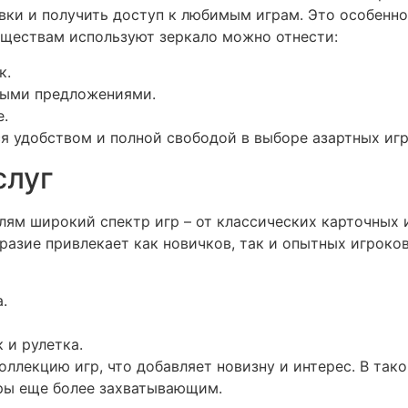
вки и получить доступ к любимым играм. Это особенно
уществам используют зеркало можно отнести:
к.
ными предложениями.
е.
я удобством и полной свободой в выборе азартных игр
слуг
елям широкий спектр игр – от классических карточных
разие привлекает как новичков, так и опытных игроко
.
 и рулетка.
коллекцию игр, что добавляет новизну и интерес. В т
гры еще более захватывающим.