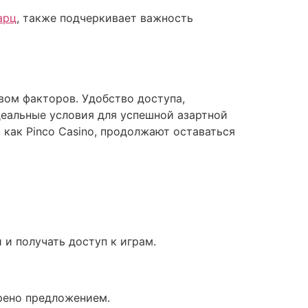
арц
, также подчеркивает важность
вом факторов. Удобство доступа,
деальные условия для успешной азартной
 как Pinco Casino, продолжают оставаться
 и получать доступ к играм.
трено предложением.