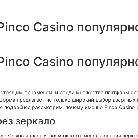
Pinco Casino популярн
Pinco Casino популярн
настоящим феноменом, и среди множества платформ осо
атформа предлагает не только широкий выбор азартных 
те подробнее рассмотрим, почему именно Pinco Casino
рез зеркало
nco Casino является возможность использования зеркал