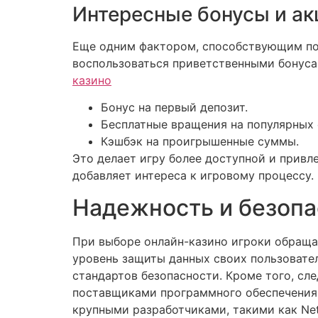
Интересные бонусы и ак
Еще одним фактором, способствующим поп
воспользоваться приветственными бонуса
казино
Бонус на первый депозит.
Бесплатные вращения на популярных 
Кэшбэк на проигрышенные суммы.
Это делает игру более доступной и привл
добавляет интереса к игровому процессу.
Надежность и безопа
При выборе онлайн-казино игроки обраща
уровень защиты данных своих пользовате
стандартов безопасности. Кроме того, сл
поставщиками программного обеспечения,
крупными разработчиками, такими как Net