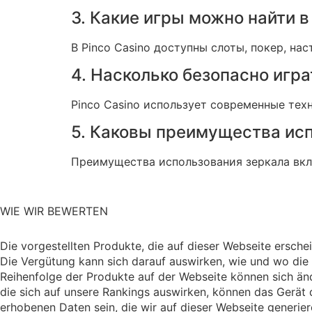
3. Какие игры можно найти в
В Pinco Casino доступны слоты, покер, на
4. Насколько безопасно игра
Pinco Casino использует современные тех
5. Каковы преимущества ис
Преимущества использования зеркала вкл
WIE WIR BEWERTEN
Die vorgestellten Produkte, die auf dieser Webseite ersch
Die Vergütung kann sich darauf auswirken, wie und wo die P
Reihenfolge der Produkte auf der Webseite können sich ände
die sich auf unsere Rankings auswirken, können das Gerät 
erhobenen Daten sein, die wir auf dieser Webseite generier