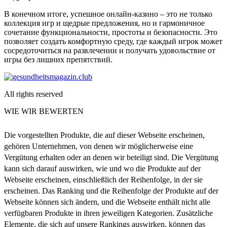
В конечном итоге, успешное онлайн-казино – это не только
коллекция игр и щедрые предложения, но и гармоничное
сочетание функциональности, простоты и безопасности. Это
позволяет создать комфортную среду, где каждый игрок может
сосредоточиться на развлечении и получать удовольствие от
игры без лишних препятствий.
All rights reserved
WIE WIR BEWERTEN
Die vorgestellten Produkte, die auf dieser Webseite erscheinen,
gehören Unternehmen, von denen wir möglicherweise eine
Vergütung erhalten oder an denen wir beteiligt sind. Die Vergütung
kann sich darauf auswirken, wie und wo die Produkte auf der
Webseite erscheinen, einschließlich der Reihenfolge, in der sie
erscheinen. Das Ranking und die Reihenfolge der Produkte auf der
Webseite können sich ändern, und die Webseite enthält nicht alle
verfügbaren Produkte in ihren jeweiligen Kategorien. Zusätzliche
Elemente, die sich auf unsere Rankings auswirken, können das