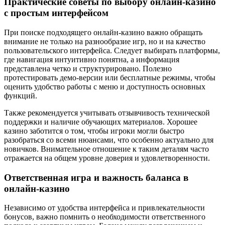
Практические советы по выбору онлайн-казино
с простым интерфейсом
При поиске подходящего онлайн-казино важно обращать
внимание не только на разнообразие игр, но и на качество
пользовательского интерфейса. Следует выбирать платформы,
где навигация интуитивно понятна, а информация
представлена четко и структурировано. Полезно
протестировать демо-версии или бесплатные режимы, чтобы
оценить удобство работы с меню и доступность основных
функций.
Также рекомендуется учитывать отзывчивость технической
поддержки и наличие обучающих материалов. Хорошее
казино заботится о том, чтобы игроки могли быстро
разобраться со всеми нюансами, что особенно актуально для
новичков. Внимательное отношение к таким деталям часто
отражается на общем уровне доверия и удовлетворенности.
Ответственная игра и важность баланса в
онлайн-казино
Независимо от удобства интерфейса и привлекательности
бонусов, важно помнить о необходимости ответственного