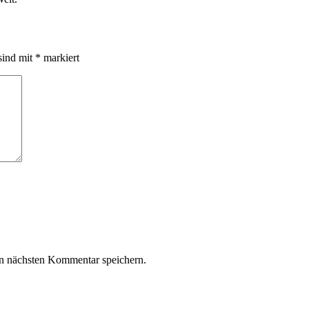
sind mit
*
markiert
n nächsten Kommentar speichern.