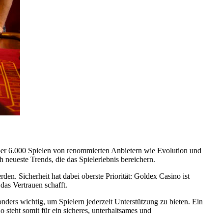
 über 6.000 Spielen von renommierten Anbietern wie Evolution und
neueste Trends, die das Spielerlebnis bereichern.
en. Sicherheit hat dabei oberste Priorität: Goldex Casino ist
das Vertrauen schafft.
nders wichtig, um Spielern jederzeit Unterstützung zu bieten. Ein
steht somit für ein sicheres, unterhaltsames und