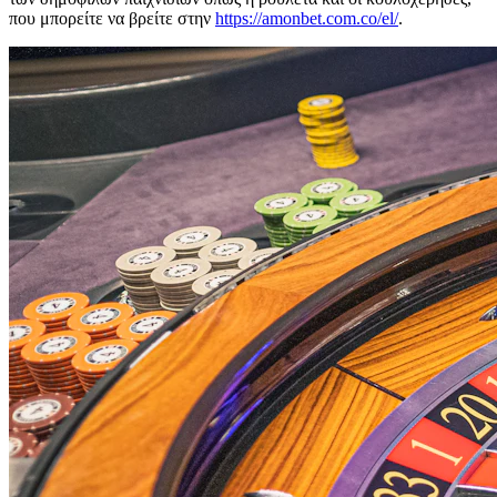
που μπορείτε να βρείτε στην
https://amonbet.com.co/el/
.