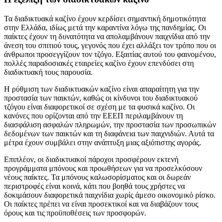
Τα διαδικτυακά καζίνο έχουν κερδίσει σημαντική δημοτικότητα
στην Ελλάδα, ιδίως μετά την καραντίνα λόγω της πανδημίας. Οι
παίκτες έχουν τη δυνατότητα να απολαμβάνουν παιχνίδια από την
άνεση του σπιτιού τους, γεγονός που έχει αλλάξει τον τρόπο που οι
άνθρωποι προσεγγίζουν τον τζόγο. Εξαιτίας αυτού του φαινομένου,
πολλές παραδοσιακές εταιρείες καζίνο έχουν επενδύσει στη
διαδικτυακή τους παρουσία.
Η ρύθμιση των διαδικτυακών καζίνο είναι απαραίτητη για την
προστασία των παικτών, καθώς οι κίνδυνοι του διαδικτυακού
τζόγου είναι διαφορετικοί σε σχέση με τα φυσικά καζίνο. Οι
κανόνες που ορίζονται από την ΕΕΕΠ περιλαμβάνουν τη
διασφάλιση ασφαλών πληρωμών, την προστασία των προσωπικών
δεδομένων των παικτών και τη διαφάνεια των παιχνιδιών. Αυτά τα
μέτρα έχουν συμβάλει στην ανάπτυξη μιας αξιόπιστης αγοράς.
Επιπλέον, οι διαδικτυακοί πάροχοι προσφέρουν εκτενή
προγράμματα μπόνους και προωθήσεων για να προσελκύσουν
νέους παίκτες. Τα μπόνους καλωσορίσματος και οι δωρεάν
περιστροφές είναι κοινά, κάτι που βοηθά τους χρήστες να
δοκιμάσουν διαφορετικά παιχνίδια χωρίς άμεσο οικονομικό ρίσκο.
Οι παίκτες πρέπει να είναι προσεκτικοί και να διαβάζουν τους
όρους και τις προϋποθέσεις των προσφορών.