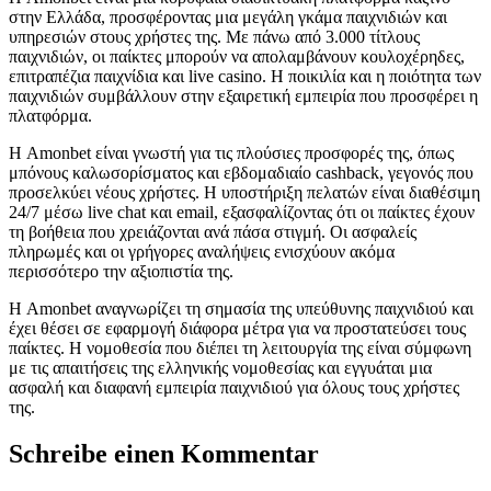
στην Ελλάδα, προσφέροντας μια μεγάλη γκάμα παιχνιδιών και
υπηρεσιών στους χρήστες της. Με πάνω από 3.000 τίτλους
παιχνιδιών, οι παίκτες μπορούν να απολαμβάνουν κουλοχέρηδες,
επιτραπέζια παιχνίδια και live casino. Η ποικιλία και η ποιότητα των
παιχνιδιών συμβάλλουν στην εξαιρετική εμπειρία που προσφέρει η
πλατφόρμα.
Η Amonbet είναι γνωστή για τις πλούσιες προσφορές της, όπως
μπόνους καλωσορίσματος και εβδομαδιαίο cashback, γεγονός που
προσελκύει νέους χρήστες. Η υποστήριξη πελατών είναι διαθέσιμη
24/7 μέσω live chat και email, εξασφαλίζοντας ότι οι παίκτες έχουν
τη βοήθεια που χρειάζονται ανά πάσα στιγμή. Οι ασφαλείς
πληρωμές και οι γρήγορες αναλήψεις ενισχύουν ακόμα
περισσότερο την αξιοπιστία της.
Η Amonbet αναγνωρίζει τη σημασία της υπεύθυνης παιχνιδιού και
έχει θέσει σε εφαρμογή διάφορα μέτρα για να προστατεύσει τους
παίκτες. Η νομοθεσία που διέπει τη λειτουργία της είναι σύμφωνη
με τις απαιτήσεις της ελληνικής νομοθεσίας και εγγυάται μια
ασφαλή και διαφανή εμπειρία παιχνιδιού για όλους τους χρήστες
της.
Schreibe einen Kommentar