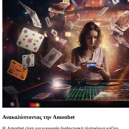
Ανακαλύπτοντας την Amonbet
Η Amonbet είναι μια κορυφαία διαδικτυακή πλατφόρμα καζίνο