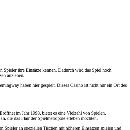
ren Spieler ihre Einsätze kennen. Dadurch wird das Spiel noch
aßen anziehen.
ngway haben hier gespielt. Dieses Casino ist nicht nur ein Ort des
Eröffnet im Jahr 1998, bietet es eine Vielzahl von Spielen,
 an, die das Flair der Spielmetropole erleben möchten.
en Spieler an speziellen Tischen mit höheren Einsätzen spielen und