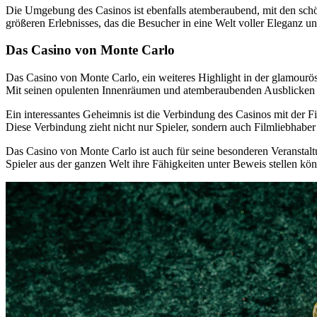
Die Umgebung des Casinos ist ebenfalls atemberaubend, mit den schön
größeren Erlebnisses, das die Besucher in eine Welt voller Eleganz un
Das Casino von Monte Carlo
Das Casino von Monte Carlo, ein weiteres Highlight in der glamouröse
Mit seinen opulenten Innenräumen und atemberaubenden Ausblicken auf
Ein interessantes Geheimnis ist die Verbindung des Casinos mit der 
Diese Verbindung zieht nicht nur Spieler, sondern auch Filmliebhaber
Das Casino von Monte Carlo ist auch für seine besonderen Veranstalt
Spieler aus der ganzen Welt ihre Fähigkeiten unter Beweis stellen k