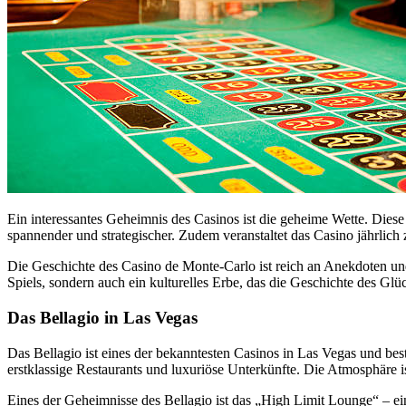
Ein interessantes Geheimnis des Casinos ist die geheime Wette. Diese
spannender und strategischer. Zudem veranstaltet das Casino jährlich
Die Geschichte des Casino de Monte-Carlo ist reich an Anekdoten un
Spiels, sondern auch ein kulturelles Erbe, das die Geschichte des Glüc
Das Bellagio in Las Vegas
Das Bellagio ist eines der bekanntesten Casinos in Las Vegas und besti
erstklassige Restaurants und luxuriöse Unterkünfte. Die Atmosphäre is
Eines der Geheimnisse des Bellagio ist das „High Limit Lounge“ – ein