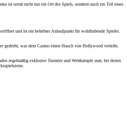
 ist somit nicht nur ein Ort des Spiels, sondern auch ein Teil eines
eröffnet und ist ein beliebter Anlaufpunkt für wohlhabende Spieler.
 hier gedreht, was dem Casino einen Hauch von Hollywood verleiht.
nden regelmäßig exklusive Turniere und Wettkämpfe statt, bei denen
ksspielszene.