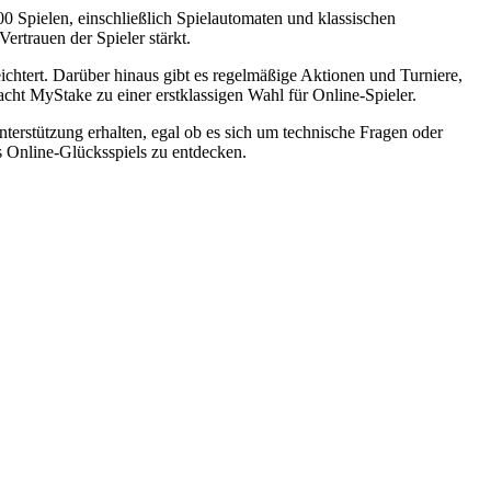
00 Spielen, einschließlich Spielautomaten und klassischen
ertrauen der Spieler stärkt.
htert. Darüber hinaus gibt es regelmäßige Aktionen und Turniere,
cht MyStake zu einer erstklassigen Wahl für Online-Spieler.
Unterstützung erhalten, egal ob es sich um technische Fragen oder
s Online-Glücksspiels zu entdecken.