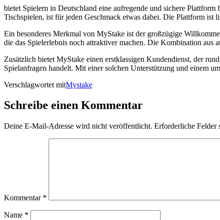
bietet Spielern in Deutschland eine aufregende und sichere Plattform
Tischspielen, ist für jeden Geschmack etwas dabei. Die Plattform ist l
Ein besonderes Merkmal von MyStake ist der großzügige Willkommensb
die das Spielerlebnis noch attraktiver machen. Die Kombination aus a
Zusätzlich bietet MyStake einen erstklassigen Kundendienst, der rund u
Spielanfragen handelt. Mit einer solchen Unterstützung und einem um
Verschlagwortet mit
Mystake
Schreibe einen Kommentar
Deine E-Mail-Adresse wird nicht veröffentlicht.
Erforderliche Felder 
Kommentar
*
Name
*