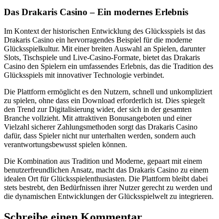
Das Drakaris Casino – Ein modernes Erlebnis
Im Kontext der historischen Entwicklung des Glücksspiels ist das
Drakaris Casino ein hervorragendes Beispiel für die moderne
Glücksspielkultur. Mit einer breiten Auswahl an Spielen, darunter
Slots, Tischspiele und Live-Casino-Formate, bietet das Drakaris
Casino den Spielern ein umfassendes Erlebnis, das die Tradition des
Glücksspiels mit innovativer Technologie verbindet.
Die Plattform ermöglicht es den Nutzern, schnell und unkompliziert
zu spielen, ohne dass ein Download erforderlich ist. Dies spiegelt
den Trend zur Digitalisierung wider, der sich in der gesamten
Branche vollzieht. Mit attraktiven Bonusangeboten und einer
Vielzahl sicherer Zahlungsmethoden sorgt das Drakaris Casino
dafür, dass Spieler nicht nur unterhalten werden, sondern auch
verantwortungsbewusst spielen können.
Die Kombination aus Tradition und Moderne, gepaart mit einem
benutzerfreundlichen Ansatz, macht das Drakaris Casino zu einem
idealen Ort für Glücksspielenthusiasten. Die Plattform bleibt dabei
stets bestrebt, den Bedürfnissen ihrer Nutzer gerecht zu werden und
die dynamischen Entwicklungen der Glücksspielwelt zu integrieren.
Schreibe einen Kommentar