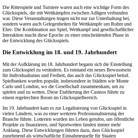
Die Ritterspiele und Turniere waren auch eine wichtige Form des
Glücksspiels, die mit Wettkämpfen zwischen Adligen verbunden
war. Diese Veranstaltungen trugen nicht nur zur Unterhaltung bei,
sondern waren auch Gelegenheiten für Wettkämpfe um Ruhm und
Ehre. Die Kombination aus Spiel, Wettkampf und gesellschaftlicher
Interaktion macht diese Epoche zu einer entscheidenden Phase in
der Entwicklung des Glücksspiels.
Die Entwicklung im 18. und 19. Jahrhundert
Mit der Aufklärung im 18. Jahrhundert begann sich die Einstellung
zum Glücksspiel zu verändern. Es entstand ein neues Bewusstsein
für Individualismus und Freiheit, das auch das Glücksspiel betraf.
Spielbanken wurden populär, insbesondere in Städten wie Monte
Carlo und London, wo die Gesellschaft zusammenkam, um zu
spielen und zu wetten. Diese Etablierung der Casinos führte zu
einem regelrechten Boom im Glücksspielbereich.
Im 19. Jahrhundert kam es zur Legalisierung von Glücksspiel in
vielen Ländern, was zu einer weiteren Professionalisierung der
Branche führte. Lotterien wurden ins Leben gerufen, um öffentliche
Projekte zu finanzieren, und Sportwetten fanden immer mehr
Anklang. Diese Entwicklungen führten dazu, dass Glücksspiel
zunehmend als wirtschaftliche Einnahmequelle für Staaten