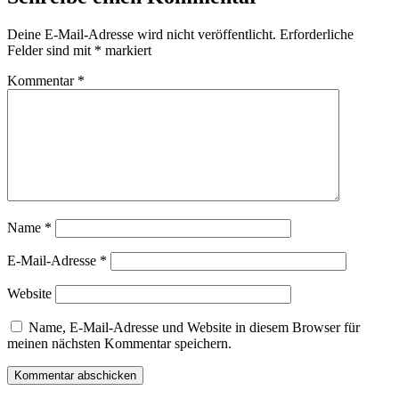
Deine E-Mail-Adresse wird nicht veröffentlicht.
Erforderliche
Felder sind mit
*
markiert
Kommentar
*
Name
*
E-Mail-Adresse
*
Website
Name, E-Mail-Adresse und Website in diesem Browser für
meinen nächsten Kommentar speichern.