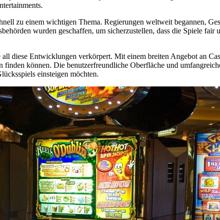
ntertainments.
hnell zu einem wichtigen Thema. Regierungen weltweit begannen, Geset
ehörden wurden geschaffen, um sicherzustellen, dass die Spiele fair un
ie all diese Entwicklungen verkörpert. Mit einem breiten Angebot an Cas
en finden können. Die benutzerfreundliche Oberfläche und umfangreiche
-Glücksspiels einsteigen möchten.