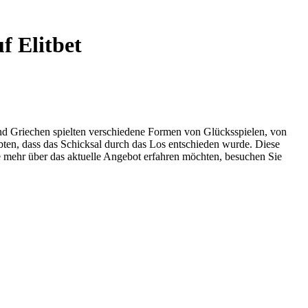
f Elitbet
 und Griechen spielten verschiedene Formen von Glücksspielen, von
ten, dass das Schicksal durch das Los entschieden wurde. Diese
e mehr über das aktuelle Angebot erfahren möchten, besuchen Sie