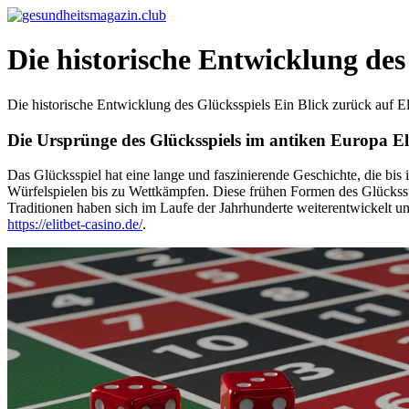
Zum
Inhalt
wechseln
Die historische Entwicklung des
Die historische Entwicklung des Glücksspiels Ein Blick zurück auf El
Die Ursprünge des Glücksspiels im antiken Europa El
Das Glücksspiel hat eine lange und faszinierende Geschichte, die bis
Würfelspielen bis zu Wettkämpfen. Diese frühen Formen des Glückssp
Traditionen haben sich im Laufe der Jahrhunderte weiterentwickelt 
https://elitbet-casino.de/
.