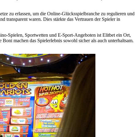
ze zu erlassen, um die Online-Glücksspielbranche zu regulieren und
d transparent waren. Dies stärkte das Vertrauen der Spieler in
ino-Spielen, Sportwetten und E-Sport-Angeboten ist Elitbet ein Ort,
 Boni machen das Spielerlebnis sowohl sicher als auch unterhaltsam.