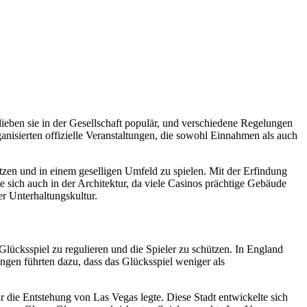
lieben sie in der Gesellschaft populär, und verschiedene Regelungen
nisierten offizielle Veranstaltungen, die sowohl Einnahmen als auch
tzen und in einem geselligen Umfeld zu spielen. Mit der Erfindung
sich auch in der Architektur, da viele Casinos prächtige Gebäude
er Unterhaltungskultur.
lücksspiel zu regulieren und die Spieler zu schützen. In England
ungen führten dazu, dass das Glücksspiel weniger als
r die Entstehung von Las Vegas legte. Diese Stadt entwickelte sich