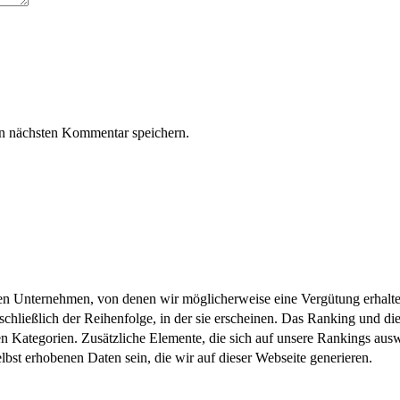
n nächsten Kommentar speichern.
ören Unternehmen, von denen wir möglicherweise eine Vergütung erhalten
schließlich der Reihenfolge, in der sie erscheinen. Das Ranking und d
igen Kategorien. Zusätzliche Elemente, die sich auf unsere Rankings aus
lbst erhobenen Daten sein, die wir auf dieser Webseite generieren.