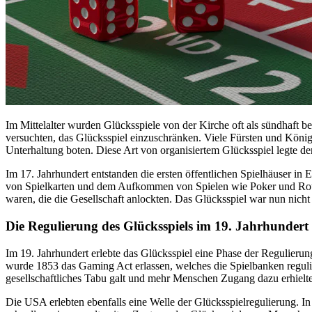
Im Mittelalter wurden Glücksspiele von der Kirche oft als sündhaft b
versuchten, das Glücksspiel einzuschränken. Viele Fürsten und König
Unterhaltung boten. Diese Art von organisiertem Glücksspiel legte d
Im 17. Jahrhundert entstanden die ersten öffentlichen Spielhäuser in
von Spielkarten und dem Aufkommen von Spielen wie Poker und Roulet
waren, die die Gesellschaft anlockten. Das Glücksspiel war nun nicht 
Die Regulierung des Glücksspiels im 19. Jahrhundert
Im 19. Jahrhundert erlebte das Glücksspiel eine Phase der Regulieru
wurde 1853 das Gaming Act erlassen, welches die Spielbanken regulier
gesellschaftliches Tabu galt und mehr Menschen Zugang dazu erhielt
Die USA erlebten ebenfalls eine Welle der Glücksspielregulierung. In