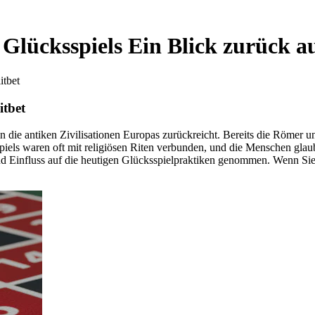
 Glücksspiels Ein Blick zurück au
itbet
itbet
 in die antiken Zivilisationen Europas zurückreicht. Bereits die Römer
iels waren oft mit religiösen Riten verbunden, und die Menschen glaub
und Einfluss auf die heutigen Glücksspielpraktiken genommen. Wenn Si