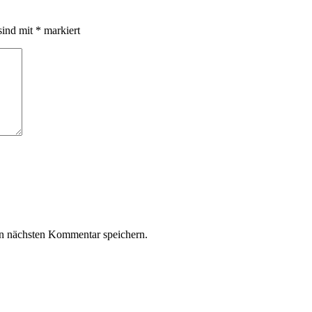
sind mit
*
markiert
n nächsten Kommentar speichern.