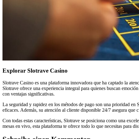
Explorar Slotrave Casino
Slotrave Casino es una plataforma innovadora que ha captado la aten
Slotrave ofrece una experiencia integral para quienes buscan emoción
con ventajas significativas.
La seguridad y rapidez en los métodos de pago son una prioridad en S
eficaces. Además, su atención al cliente disponible 24/7 asegura que 
Con todas estas características, Slotrave se posiciona como una excele
mesas en vivo, esta plataforma te ofrece todo lo que necesitas para d