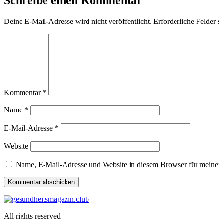
Schreibe einen Kommentar
Deine E-Mail-Adresse wird nicht veröffentlicht.
Erforderliche Felder 
Kommentar
*
Name
*
E-Mail-Adresse
*
Website
Name, E-Mail-Adresse und Website in diesem Browser für meine
All rights reserved