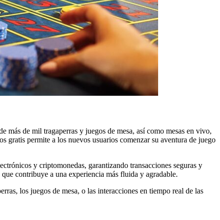
e más de mil tragaperras y juegos de mesa, así como mesas en vivo,
os gratis permite a los nuevos usuarios comenzar su aventura de juego
lectrónicos y criptomonedas, garantizando transacciones seguras y
o que contribuye a una experiencia más fluida y agradable.
rras, los juegos de mesa, o las interacciones en tiempo real de las