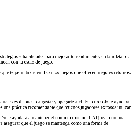
rategias y habilidades para mejorar tu rendimiento, en la ruleta o las
ineen con tu estilo de juego.
que te permitirá identificar los juegos que ofrecen mejores retornos.
ue estés dispuesto a gastar y apegarte a él. Esto no solo te ayudará a
l es una práctica recomendable que muchos jugadores exitosos utilizan.
bién te ayudará a mantener el control emocional. Al jugar con una
para asegurar que el juego se mantenga como una forma de