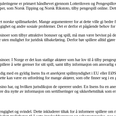
 reguleringene er primært håndhevet gjennom Lotteriloven og Pengespill
aper, som Norsk Tipping og Norsk Rikstoto, tilby pengespill online. Dett
et norske spillmarkedet. Mange argumenterer for at dette ville gi bedre f
gighet og andre sosiale problemer. Det er derfor et pågående behov for 
sinoer som tilbyr attraktive bonuser og spill, må man være bevisst på de 
ten mulighet for juridisk tilbakeføring. Derfor bør spillere alltid gjøre 
asinoer. I Norge er det kun statlige aktører som har lov til å tilby penges
lere å sette grenser for sitt spill, samt tilby informasjon om ansvarlig 
g med en gyldig lisens fra et anerkjent spillmyndighet i EU eller EØS. D
ette kan være en utfordring for mange aktører, som ofte finner seg i en 
no har, og hvilken jurisdiksjon de opererer under. En lisens fra en ane
lere dra nytte av informasjon om sertifiseringer og sikkerhetstiltak som 
engighet og svindel. Dette inkluderer tiltak for å informere spillere om r