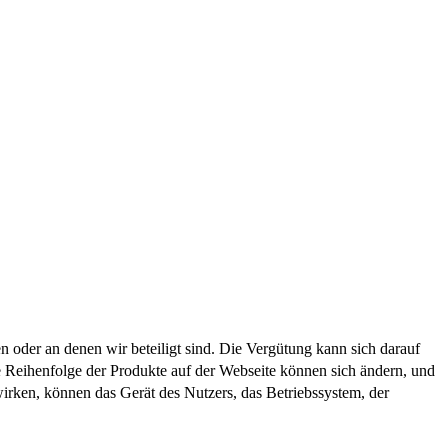
 oder an denen wir beteiligt sind. Die Vergütung kann sich darauf
ie Reihenfolge der Produkte auf der Webseite können sich ändern, und
wirken, können das Gerät des Nutzers, das Betriebssystem, der