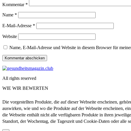
Kommentar
*
Name
*
E-Mail-Adresse
*
Website
Name, E-Mail-Adresse und Website in diesem Browser für meine
All rights reserved
WIE WIR BEWERTEN
Die vorgestellten Produkte, die auf dieser Webseite erscheinen, geh
auswirken, wie und wo die Produkte auf der Webseite erscheinen, ein
die Webseite enthält nicht alle verfügbaren Produkte in ihren jeweil
Standort, der Wochentag, die Tageszeit und Cookie-Daten oder alle se