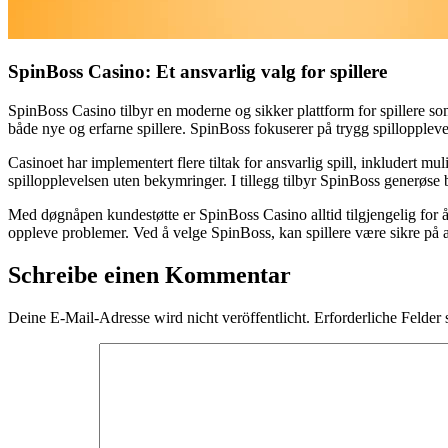
SpinBoss Casino: Et ansvarlig valg for spillere
SpinBoss Casino tilbyr en moderne og sikker plattform for spillere som
både nye og erfarne spillere. SpinBoss fokuserer på trygg spilloppleve
Casinoet har implementert flere tiltak for ansvarlig spill, inkludert muli
spillopplevelsen uten bekymringer. I tillegg tilbyr SpinBoss generøse 
Med døgnåpen kundestøtte er SpinBoss Casino alltid tilgjengelig for å 
oppleve problemer. Ved å velge SpinBoss, kan spillere være sikre på at 
Schreibe einen Kommentar
Deine E-Mail-Adresse wird nicht veröffentlicht.
Erforderliche Felder 