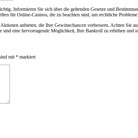
chtig. Informieren Sie sich über die geltenden Gesetze und Bestimmun
hriften für Online-Casinos, die zu beachten sind, um rechtliche Problem
 Aktionen anbieten, die Ihre Gewinnchancen verbessern. Achten Sie 
 sind eine hervorragende Möglichkeit, Ihre Bankroll zu erhöhen und ne
sind mit
*
markiert