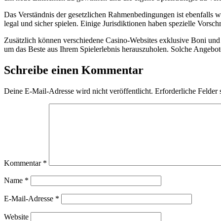
Das Verständnis der gesetzlichen Rahmenbedingungen ist ebenfalls wi
legal und sicher spielen. Einige Jurisdiktionen haben spezielle Vorsc
Zusätzlich können verschiedene Casino-Websites exklusive Boni und
um das Beste aus Ihrem Spielerlebnis herauszuholen. Solche Angebote
Schreibe einen Kommentar
Deine E-Mail-Adresse wird nicht veröffentlicht.
Erforderliche Felder 
Kommentar
*
Name
*
E-Mail-Adresse
*
Website