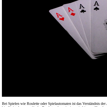
Bei Spielen wie Roulette oder Spielautomaten ist das Verständnis der