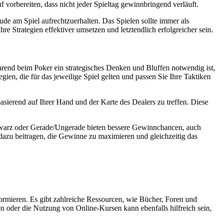
f vorbereiten, dass nicht jeder Spieltag gewinnbringend verläuft.
ude am Spiel aufrechtzuerhalten. Das Spielen sollte immer als
hre Strategien effektiver umsetzen und letztendlich erfolgreicher sein.
ährend beim Poker ein strategisches Denken und Bluffen notwendig ist,
gien, die für das jeweilige Spiel gelten und passen Sie Ihre Taktiken
basierend auf Ihrer Hand und der Karte des Dealers zu treffen. Diese
chwarz oder Gerade/Ungerade bieten bessere Gewinnchancen, auch
dazu beitragen, die Gewinne zu maximieren und gleichzeitig das
nformieren. Es gibt zahlreiche Ressourcen, wie Bücher, Foren und
en oder die Nutzung von Online-Kursen kann ebenfalls hilfreich sein,