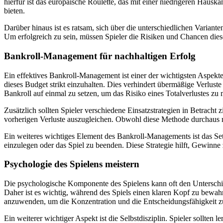
hierfür ist das europäische Roulette, das mit einer niedrigeren Hausk
bieten.
Darüber hinaus ist es ratsam, sich über die unterschiedlichen Variant
Um erfolgreich zu sein, müssen Spieler die Risiken und Chancen die
Bankroll-Management für nachhaltigen Erfolg
Ein effektives Bankroll-Management ist einer der wichtigsten Aspekte f
dieses Budget strikt einzuhalten. Dies verhindert übermäßige Verluste
Bankroll auf einmal zu setzen, um das Risiko eines Totalverlustes zu 
Zusätzlich sollten Spieler verschiedene Einsatzstrategien in Betracht 
vorherigen Verluste auszugleichen. Obwohl diese Methode durchaus ri
Ein weiteres wichtiges Element des Bankroll-Managements ist das Set
einzulegen oder das Spiel zu beenden. Diese Strategie hilft, Gewinne
Psychologie des Spielens meistern
Die psychologische Komponente des Spielens kann oft den Untersch
Daher ist es wichtig, während des Spiels einen klaren Kopf zu bewahr
anzuwenden, um die Konzentration und die Entscheidungsfähigkeit z
Ein weiterer wichtiger Aspekt ist die Selbstdisziplin. Spieler sollten