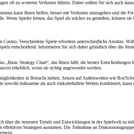
gen oft zu weiteren Verlusten führen. Daher sollten Sie sich auch darau
timismus kann Ihnen helfen, besser mit Verlusten umzugehen und die Fre
le. Wenn Spieler lernen, das Spiel als solches zu genießen, können sie i
g im Casino. Verschiedene Spiele erfordern unterschiedliche Ansätze. W
iels entscheidend. Informieren Sie sich daher gründlich über die Strate
as „Basic Strategy Chart“, das Ihnen hilft, die besten Entscheidungen 
ancen erheblich, wenn sie richtig angewendet werden.
tmöglichkeiten in Betracht ziehen. Setzen auf Außenwetten wie Rot/S
e sowohl risikoarme als auch risikobehaftete Wetten kombiniert, kann 
rlich über die neuesten Trends und Entwicklungen in der Spielwelt zu i
it effektiven Strategien ausstatten. Die Teilnahme an Diskussionsgrupp
einern.