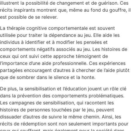
illustrent la possibilité de changement et de guérison. Ces
récits inspirants montrent que, même au fond du gouffre, il
est possible de se relever.
La thérapie cognitive comportementale est souvent
utilisée pour traiter la dépendance au jeu. Elle aide les
individus à identifier et à modifier les pensées et
comportements négatifs associés au jeu. Les histoires de
ceux qui ont suivi cette approche témoignent de
l’importance d’une aide professionnelle. Ces expériences
partagées encouragent d’autres à chercher de l’aide plutôt
que de sombrer dans le silence et la honte.
De plus, la sensibilisation et l’éducation jouent un rôle clé
dans la prévention des comportements problématiques.
Les campagnes de sensibilisation, qui racontent les
histoires de personnes touchées par le jeu, peuvent
dissuader d’autres de suivre le même chemin. Ainsi, les
récits de rédemption sont non seulement importants pour
ceux qui souffrent, mais également pour la société dans