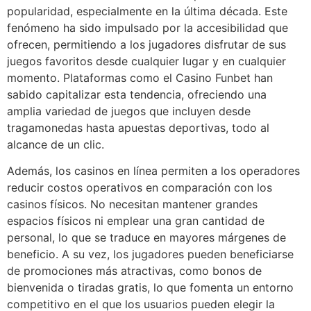
popularidad, especialmente en la última década. Este
fenómeno ha sido impulsado por la accesibilidad que
ofrecen, permitiendo a los jugadores disfrutar de sus
juegos favoritos desde cualquier lugar y en cualquier
momento. Plataformas como el Casino Funbet han
sabido capitalizar esta tendencia, ofreciendo una
amplia variedad de juegos que incluyen desde
tragamonedas hasta apuestas deportivas, todo al
alcance de un clic.
Además, los casinos en línea permiten a los operadores
reducir costos operativos en comparación con los
casinos físicos. No necesitan mantener grandes
espacios físicos ni emplear una gran cantidad de
personal, lo que se traduce en mayores márgenes de
beneficio. A su vez, los jugadores pueden beneficiarse
de promociones más atractivas, como bonos de
bienvenida o tiradas gratis, lo que fomenta un entorno
competitivo en el que los usuarios pueden elegir la