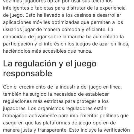
vez más jugadores optan por usar sus teléfonos
inteligentes o tabletas para disfrutar de la experiencia
de juego. Esto ha llevado a los casinos a desarrollar
aplicaciones móviles optimizadas que permiten a los
usuarios jugar de manera cómoda y eficiente. La
capacidad de jugar sobre la marcha ha aumentado la
participación y el interés en los juegos de azar en línea,
haciéndolos más accesibles que nunca.
La regulación y el juego
responsable
Con el crecimiento de la industria del juego en línea,
también ha surgido la necesidad de establecer
regulaciones más estrictas para proteger a los
jugadores. Los organismos reguladores están
trabajando activamente para implementar políticas que
aseguren que las plataformas de juego operen de
manera justa y transparente. Esto incluye la verificación