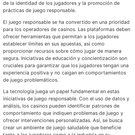
de la identidad de los jugadores y la promoción de
prácticas de juego responsable.
El juego responsable se ha convertido en una prioridad
para los operadores de casinos. Las plataformas deben
ofrecer herramientas que permitan a los jugadores
establecer límites en sus apuestas, así como
proporcionar recursos sobre cómo jugar de manera
segura. Iniciativas de educación y concientización son
cruciales para garantizar que los jugadores tengan una
experiencia positiva y no caigan en comportamientos
de juego problemáticos.
La tecnología juega un papel fundamental en estas
iniciativas de juego responsable. Con el uso de datos y
análisis, los casinos pueden identificar patrones de
comportamiento que indiquen problemas de juego y
ofrecer intervenciones personalizadas. Así, se busca
crear un ambiente de juego saludable que beneficie
tanto a los jugadores como a la industria en su