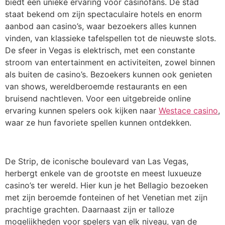
biedt een unieke ervaring voor casinofans. De stad
staat bekend om zijn spectaculaire hotels en enorm
aanbod aan casino’s, waar bezoekers alles kunnen
vinden, van klassieke tafelspellen tot de nieuwste slots.
De sfeer in Vegas is elektrisch, met een constante
stroom van entertainment en activiteiten, zowel binnen
als buiten de casino’s. Bezoekers kunnen ook genieten
van shows, wereldberoemde restaurants en een
bruisend nachtleven. Voor een uitgebreide online
ervaring kunnen spelers ook kijken naar
Westace casino
,
waar ze hun favoriete spellen kunnen ontdekken.
De Strip, de iconische boulevard van Las Vegas,
herbergt enkele van de grootste en meest luxueuze
casino’s ter wereld. Hier kun je het Bellagio bezoeken
met zijn beroemde fonteinen of het Venetian met zijn
prachtige grachten. Daarnaast zijn er talloze
mogelijkheden voor spelers van elk niveau, van de