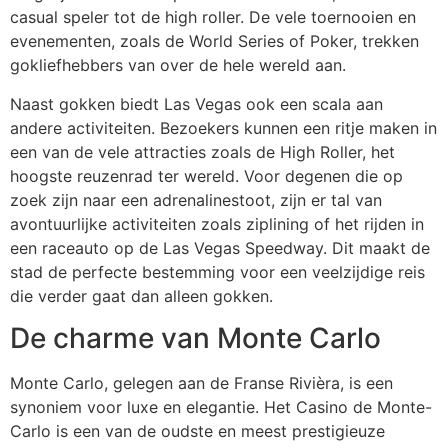
casual speler tot de high roller. De vele toernooien en
evenementen, zoals de World Series of Poker, trekken
gokliefhebbers van over de hele wereld aan.
Naast gokken biedt Las Vegas ook een scala aan
andere activiteiten. Bezoekers kunnen een ritje maken in
een van de vele attracties zoals de High Roller, het
hoogste reuzenrad ter wereld. Voor degenen die op
zoek zijn naar een adrenalinestoot, zijn er tal van
avontuurlijke activiteiten zoals ziplining of het rijden in
een raceauto op de Las Vegas Speedway. Dit maakt de
stad de perfecte bestemming voor een veelzijdige reis
die verder gaat dan alleen gokken.
De charme van Monte Carlo
Monte Carlo, gelegen aan de Franse Rivièra, is een
synoniem voor luxe en elegantie. Het Casino de Monte-
Carlo is een van de oudste en meest prestigieuze