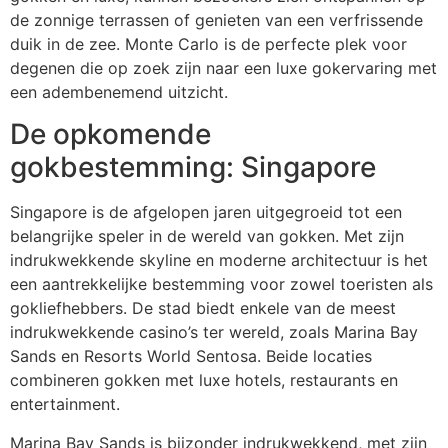
de zonnige terrassen of genieten van een verfrissende
duik in de zee. Monte Carlo is de perfecte plek voor
degenen die op zoek zijn naar een luxe gokervaring met
een adembenemend uitzicht.
De opkomende
gokbestemming: Singapore
Singapore is de afgelopen jaren uitgegroeid tot een
belangrijke speler in de wereld van gokken. Met zijn
indrukwekkende skyline en moderne architectuur is het
een aantrekkelijke bestemming voor zowel toeristen als
gokliefhebbers. De stad biedt enkele van de meest
indrukwekkende casino’s ter wereld, zoals Marina Bay
Sands en Resorts World Sentosa. Beide locaties
combineren gokken met luxe hotels, restaurants en
entertainment.
Marina Bay Sands is bijzonder indrukwekkend, met zijn