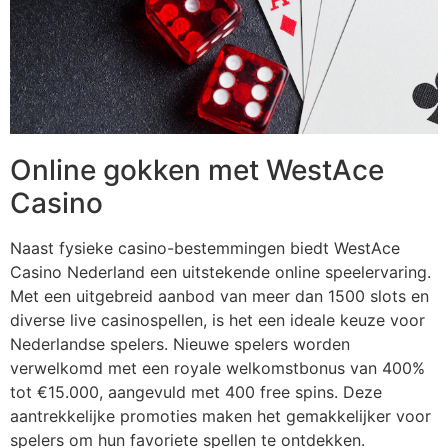
Online gokken met WestAce
Casino
Naast fysieke casino-bestemmingen biedt WestAce
Casino Nederland een uitstekende online speelervaring.
Met een uitgebreid aanbod van meer dan 1500 slots en
diverse live casinospellen, is het een ideale keuze voor
Nederlandse spelers. Nieuwe spelers worden
verwelkomd met een royale welkomstbonus van 400%
tot €15.000, aangevuld met 400 free spins. Deze
aantrekkelijke promoties maken het gemakkelijker voor
spelers om hun favoriete spellen te ontdekken.