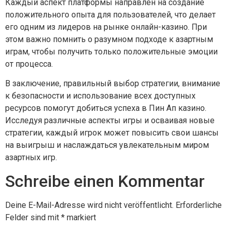
Каждый аспект платформы направлен на создание
положительного опыта для пользователей, что делает
его одним из лидеров на рынке онлайн-казино. При
этом важно помнить о разумном подходе к азартным
играм, чтобы получить только положительные эмоции
от процесса.
В заключение, правильный выбор стратегии, внимание
к безопасности и использование всех доступных
ресурсов помогут добиться успеха в Пин Ап казино.
Исследуя различные аспекты игры и осваивая новые
стратегии, каждый игрок может повысить свои шансы
на выигрыш и наслаждаться увлекательным миром
азартных игр.
Schreibe einen Kommentar
Deine E-Mail-Adresse wird nicht veröffentlicht.
Erforderliche
Felder sind mit
*
markiert