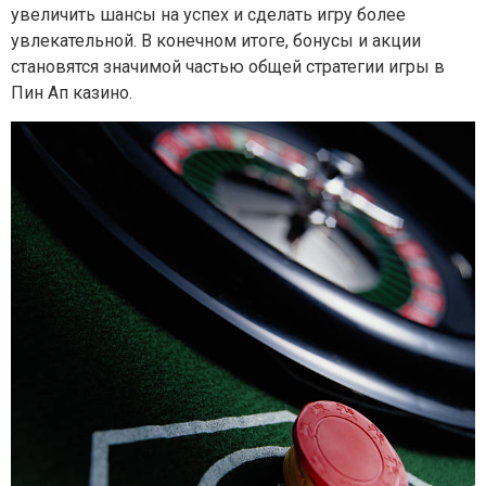
увеличить шансы на успех и сделать игру более
увлекательной. В конечном итоге, бонусы и акции
становятся значимой частью общей стратегии игры в
Пин Ап казино.