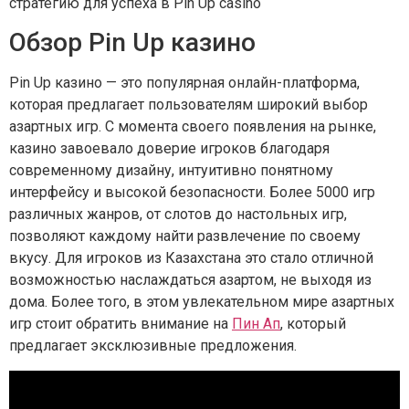
стратегию для успеха в Pin Up casino
Обзор Pin Up казино
Pin Up казино — это популярная онлайн-платформа,
которая предлагает пользователям широкий выбор
азартных игр. С момента своего появления на рынке,
казино завоевало доверие игроков благодаря
современному дизайну, интуитивно понятному
интерфейсу и высокой безопасности. Более 5000 игр
различных жанров, от слотов до настольных игр,
позволяют каждому найти развлечение по своему
вкусу. Для игроков из Казахстана это стало отличной
возможностью наслаждаться азартом, не выходя из
дома. Более того, в этом увлекательном мире азартных
игр стоит обратить внимание на
Пин Ап
, который
предлагает эксклюзивные предложения.