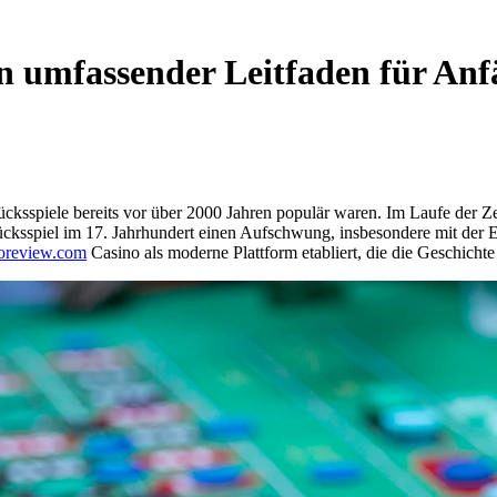
Ein umfassender Leitfaden für An
ksspiele bereits vor über 2000 Jahren populär waren. Im Laufe der Zei
ksspiel im 17. Jahrhundert einen Aufschwung, insbesondere mit der Erö
oreview.com
Casino als moderne Plattform etabliert, die die Geschichte 