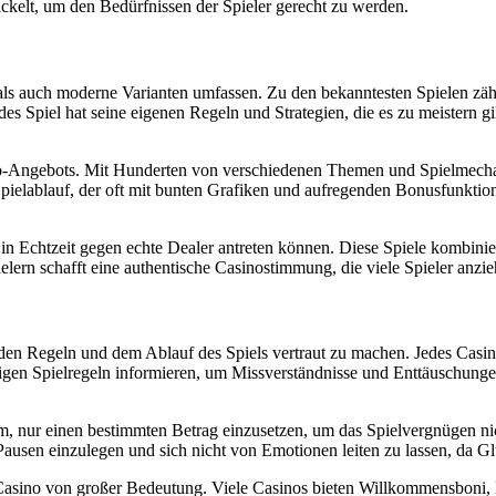
wickelt, um den Bedürfnissen der Spieler gerecht zu werden.
le als auch moderne Varianten umfassen. Zu den bekanntesten Spielen zä
es Spiel hat seine eigenen Regeln und Strategien, die es zu meistern gi
ino-Angebots. Mit Hunderten von verschiedenen Themen und Spielmechan
Spielablauf, der oft mit bunten Grafiken und aufregenden Bonusfunktion
 in Echtzeit gegen echte Dealer antreten können. Diese Spiele kombini
lern schafft eine authentische Casinostimmung, die viele Spieler anzie
enden Regeln und dem Ablauf des Spiels vertraut zu machen. Jedes Casi
ligen Spielregeln informieren, um Missverständnisse und Enttäuschunge
m, nur einen bestimmten Betrag einzusetzen, um das Spielvergnügen nich
Pausen einzulegen und sich nicht von Emotionen leiten zu lassen, da G
asino von großer Bedeutung. Viele Casinos bieten Willkommensboni, F