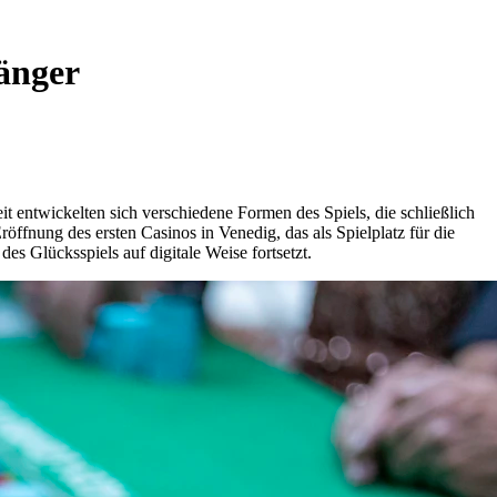
fänger
t entwickelten sich verschiedene Formen des Spiels, die schließlich
ffnung des ersten Casinos in Venedig, das als Spielplatz für die
des Glücksspiels auf digitale Weise fortsetzt.