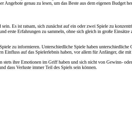
eser Angebote genau zu lesen, um das Beste aus dem eigenen Budget he
ein. Es ist ratsam, sich zunächst auf ein oder zwei Spiele zu konzentr
und erste Erfahrungen zu sammeln, ohne sich gleich in große Einsätze 
r Spiele zu informieren. Unterschiedliche Spiele haben unterschiedliche
n Einfluss auf das Spielerlebnis haben, vor allem für Anfänger, die mi
ten stets ihre Emotionen im Griff haben und sich nicht von Gewinn- oder 
 und dass Verluste immer Teil des Spiels sein können.