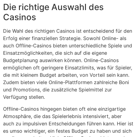
Die richtige Auswahl des
Casinos
Die Wahl des richtigen Casinos ist entscheidend für den
Erfolg einer finanziellen Strategie. Sowohl Online- als
auch Offline-Casinos bieten unterschiedliche Spiele und
Einsatzmöglichkeiten, die sich auf die eigene
Budgetplanung auswirken können. Online-Casinos
ermöglichen oft geringere Einsatzlimits, was für Spieler,
die mit kleinem Budget arbeiten, von Vorteil sein kann.
Zudem bieten viele Online-Plattformen zahlreiche Boni
und Promotions, die zusätzliche Spielmittel zur
Verfügung stellen.
Offline-Casinos hingegen bieten oft eine einzigartige
Atmosphäre, die das Spielerlebnis intensiviert, aber
auch zu impulsiven Entscheidungen führen kann. Hier ist
es umso wichtiger, ein festes Budget zu haben und sich