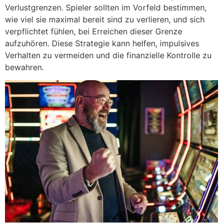
Verlustgrenzen. Spieler sollten im Vorfeld bestimmen,
wie viel sie maximal bereit sind zu verlieren, und sich
verpflichtet fühlen, bei Erreichen dieser Grenze
aufzuhören. Diese Strategie kann helfen, impulsives
Verhalten zu vermeiden und die finanzielle Kontrolle zu
bewahren.