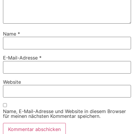
Name
*
E-Mail-Adresse
*
Website
Name, E-Mail-Adresse und Website in diesem Browser
für meinen nächsten Kommentar speichern.