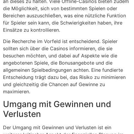
an dieses zu halten. Viele Offline-Casinos bieten zudem
die Möglichkeit, sich von bestimmten Spielen oder
Bereichen auszuschließen, was eine nützliche Funktion
für Spieler sein kann, die Schwierigkeiten haben, ihre
Einsätze zu kontrollieren.
Die Recherche im Vorfeld ist entscheidend. Spieler
sollten sich über die Casinos informieren, die sie
besuchen möchten, und dabei auf Aspekte wie die
angebotenen Spiele, die Bonusangebote und die
allgemeinen Spielbedingungen achten. Eine fundierte
Entscheidung trägt dazu bei, das Risiko zu minimieren
und gleichzeitig die Chancen auf Gewinne zu
maximieren.
Umgang mit Gewinnen und
Verlusten
Der Umgang mit Gewinnen und Verlusten ist ein