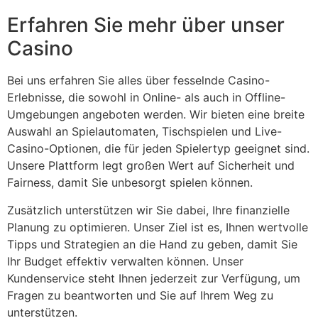
Erfahren Sie mehr über unser
Casino
Bei uns erfahren Sie alles über fesselnde Casino-
Erlebnisse, die sowohl in Online- als auch in Offline-
Umgebungen angeboten werden. Wir bieten eine breite
Auswahl an Spielautomaten, Tischspielen und Live-
Casino-Optionen, die für jeden Spielertyp geeignet sind.
Unsere Plattform legt großen Wert auf Sicherheit und
Fairness, damit Sie unbesorgt spielen können.
Zusätzlich unterstützen wir Sie dabei, Ihre finanzielle
Planung zu optimieren. Unser Ziel ist es, Ihnen wertvolle
Tipps und Strategien an die Hand zu geben, damit Sie
Ihr Budget effektiv verwalten können. Unser
Kundenservice steht Ihnen jederzeit zur Verfügung, um
Fragen zu beantworten und Sie auf Ihrem Weg zu
unterstützen.