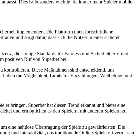
anpasst. Dies ist besonders wichtig, da immer mehr Spieler mobile
erheit implementiert. Die Plattform nutzt fortschrittliche
trauen und sorgt dafür, dass sich die Nutzer in einer sicheren
izenz, die strenge Standards für Fairness und Sicherheit erfordert.
zum positiven Ruf von Superbet bei.
n zu kontrollieren. Diese Maßnahmen sind entscheidend, um
ler haben die Möglichkeit, Limits für Einzahlungen, Wettbeträge und
eler bringen. Superbet hat diesen Trend erkannt und bietet eine
eleitet und ermöglichen es den Spielern, mit anderen Spielern zu
um eine nahtlose Übertragung der Spiele zu gewährleisten. Die
ung und Interaktivität, das traditionelle Online-Spiele oft vermissen