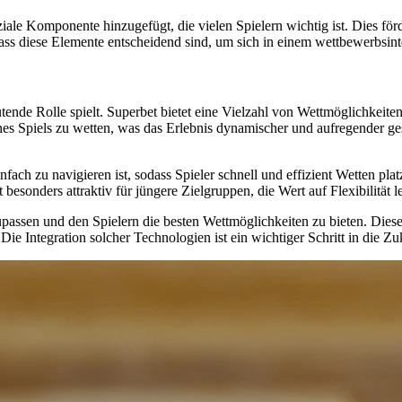
ziale Komponente hinzugefügt, die vielen Spielern wichtig ist. Dies för
 dass diese Elemente entscheidend sind, um sich in einem wettbewerbsi
tende Rolle spielt. Superbet bietet eine Vielzahl von Wettmöglichkeite
nes Spiels zu wetten, was das Erlebnis dynamischer und aufregender ge
infach zu navigieren ist, sodass Spieler schnell und effizient Wetten p
besonders attraktiv für jüngere Zielgruppen, die Wert auf Flexibilität l
ssen und den Spielern die besten Wettmöglichkeiten zu bieten. Diese 
Die Integration solcher Technologien ist ein wichtiger Schritt in die Z