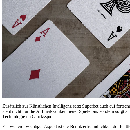
Zusätzlich zur Künstlichen Intelligenz setzt Superbet auch auf fortsch
zieht nicht nur die Aufmerksamkeit neuer Spieler an, sondern sorgt 
Technologie im Glücksspiel.
Ein weiterer wichtiger Aspekt ist die Benutzerfreundlichkeit der Plat