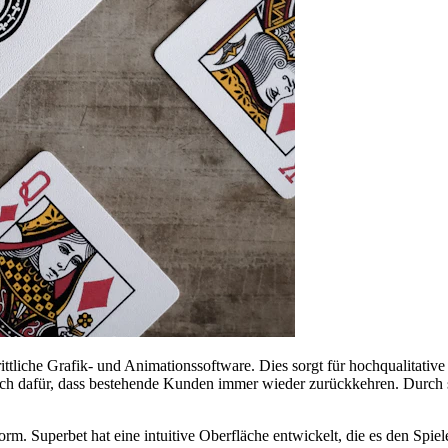
rittliche Grafik- und Animationssoftware. Dies sorgt für hochqualitativ
auch dafür, dass bestehende Kunden immer wieder zurückkehren. Durch 
tform. Superbet hat eine intuitive Oberfläche entwickelt, die es den Sp