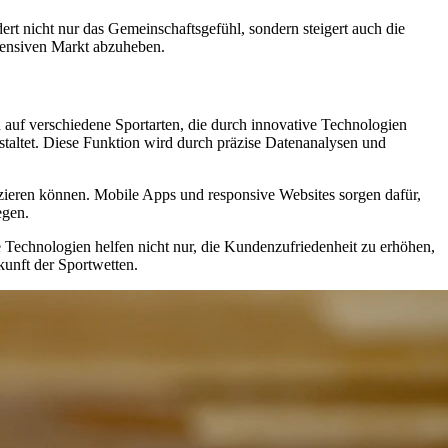
dert nicht nur das Gemeinschaftsgefühl, sondern steigert auch die
ntensiven Markt abzuheben.
n auf verschiedene Sportarten, die durch innovative Technologien
staltet. Diese Funktion wird durch präzise Datenanalysen und
latzieren können. Mobile Apps und responsive Websites sorgen dafür,
egen.
Technologien helfen nicht nur, die Kundenzufriedenheit zu erhöhen,
ukunft der Sportwetten.