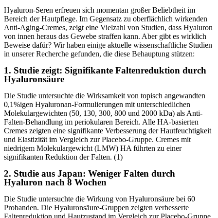
Hyaluron-Seren erfreuen sich momentan großer Beliebtheit im
Bereich der Hautpflege. Im Gegensatz zu oberflächlich wirkenden
Anti-Aging-Cremes, zeigt eine Vielzahl von Studien, dass Hyaluron
von innen heraus das Gewebe straffen kann. Aber gibt es wirklich
Beweise dafür? Wir haben einige aktuelle wissenschaftliche Studien
in unserer Recherche gefunden, die diese Behauptung stützen:
1. Studie zeigt: Signifikante Faltenreduktion durch
Hyaluronsäure
Die Studie untersuchte die Wirksamkeit von topisch angewandten
0,1%igen Hyaluronan-Formulierungen mit unterschiedlichen
Molekulargewichten (50, 130, 300, 800 und 2000 kDa) als Anti-
Falten-Behandlung im periokularen Bereich. Alle HA-basierten
Cremes zeigten eine signifikante Verbesserung der Hautfeuchtigkeit
und Elastizität im Vergleich zur Placebo-Gruppe. Cremes mit
niedrigem Molekulargewicht (LMW) HA führten zu einer
signifikanten Reduktion der Falten. (1)
2. Studie aus Japan: Weniger Falten durch
Hyaluron nach 8 Wochen
Die Studie untersuchte die Wirkung von Hyaluronsäure bei 60
Probanden. Die Hyaluronsäure-Gruppen zeigten verbesserte
Faltenreduktion und Hautzustand im Vergleich zur Placebo-Gruppe.