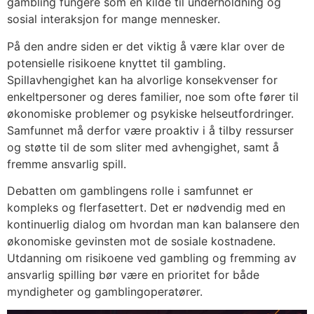
gambling fungere som en kilde til underholdning og
sosial interaksjon for mange mennesker.
På den andre siden er det viktig å være klar over de
potensielle risikoene knyttet til gambling.
Spillavhengighet kan ha alvorlige konsekvenser for
enkeltpersoner og deres familier, noe som ofte fører til
økonomiske problemer og psykiske helseutfordringer.
Samfunnet må derfor være proaktiv i å tilby ressurser
og støtte til de som sliter med avhengighet, samt å
fremme ansvarlig spill.
Debatten om gamblingens rolle i samfunnet er
kompleks og flerfasettert. Det er nødvendig med en
kontinuerlig dialog om hvordan man kan balansere den
økonomiske gevinsten mot de sosiale kostnadene.
Utdanning om risikoene ved gambling og fremming av
ansvarlig spilling bør være en prioritet for både
myndigheter og gamblingoperatører.