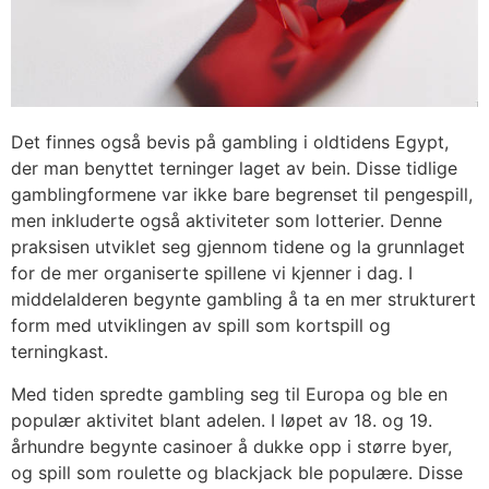
Det finnes også bevis på gambling i oldtidens Egypt,
der man benyttet terninger laget av bein. Disse tidlige
gamblingformene var ikke bare begrenset til pengespill,
men inkluderte også aktiviteter som lotterier. Denne
praksisen utviklet seg gjennom tidene og la grunnlaget
for de mer organiserte spillene vi kjenner i dag. I
middelalderen begynte gambling å ta en mer strukturert
form med utviklingen av spill som kortspill og
terningkast.
Med tiden spredte gambling seg til Europa og ble en
populær aktivitet blant adelen. I løpet av 18. og 19.
århundre begynte casinoer å dukke opp i større byer,
og spill som roulette og blackjack ble populære. Disse