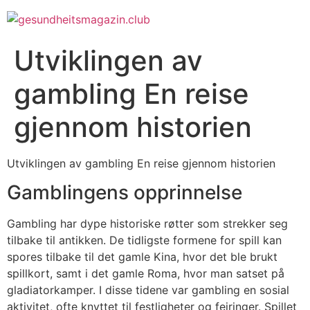
Zum
Inhalt
wechseln
Utviklingen av
gambling En reise
gjennom historien
Utviklingen av gambling En reise gjennom historien
Gamblingens opprinnelse
Gambling har dype historiske røtter som strekker seg
tilbake til antikken. De tidligste formene for spill kan
spores tilbake til det gamle Kina, hvor det ble brukt
spillkort, samt i det gamle Roma, hvor man satset på
gladiatorkamper. I disse tidene var gambling en sosial
aktivitet, ofte knyttet til festligheter og feiringer. Spillet