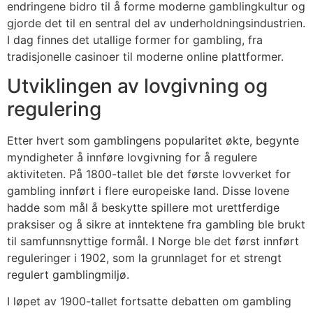
endringene bidro til å forme moderne gamblingkultur og
gjorde det til en sentral del av underholdningsindustrien.
I dag finnes det utallige former for gambling, fra
tradisjonelle casinoer til moderne online plattformer.
Utviklingen av lovgivning og
regulering
Etter hvert som gamblingens popularitet økte, begynte
myndigheter å innføre lovgivning for å regulere
aktiviteten. På 1800-tallet ble det første lovverket for
gambling innført i flere europeiske land. Disse lovene
hadde som mål å beskytte spillere mot urettferdige
praksiser og å sikre at inntektene fra gambling ble brukt
til samfunnsnyttige formål. I Norge ble det først innført
reguleringer i 1902, som la grunnlaget for et strengt
regulert gamblingmiljø.
I løpet av 1900-tallet fortsatte debatten om gambling