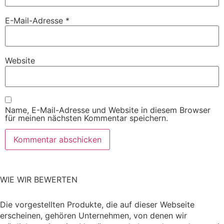
E-Mail-Adresse
*
Website
Name, E-Mail-Adresse und Website in diesem Browser
für meinen nächsten Kommentar speichern.
WIE WIR BEWERTEN
Die vorgestellten Produkte, die auf dieser Webseite
erscheinen, gehören Unternehmen, von denen wir