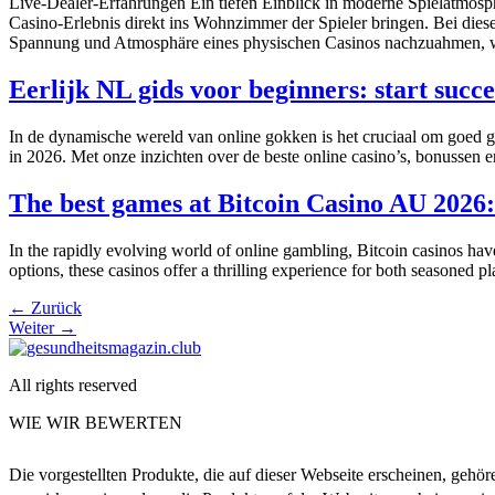
Live-Dealer-Erfahrungen Ein tiefen Einblick in moderne Spielatmosph
Casino-Erlebnis direkt ins Wohnzimmer der Spieler bringen. Bei diese
Spannung und Atmosphäre eines physischen Casinos nachzuahmen,
Eerlijk NL gids voor beginners: start succe
In de dynamische wereld van online gokken is het cruciaal om goed geï
in 2026. Met onze inzichten over de beste online casino’s, bonussen 
The best games at Bitcoin Casino AU 2026: a
In the rapidly evolving world of online gambling, Bitcoin casinos hav
options, these casinos offer a thrilling experience for both seasoned 
←
Zurück
Weiter
→
All rights reserved
WIE WIR BEWERTEN
Die vorgestellten Produkte, die auf dieser Webseite erscheinen, geh