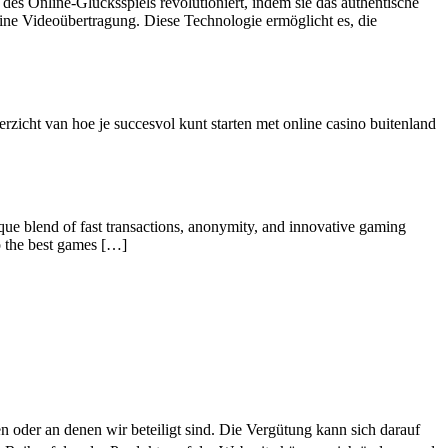
es Online-Glücksspiels revolutioniert, indem sie das authentische
 eine Videoübertragung. Diese Technologie ermöglicht es, die
rzicht van hoe je succesvol kunt starten met online casino buitenland
que blend of fast transactions, anonymity, and innovative gaming
to the best games […]
 oder an denen wir beteiligt sind. Die Vergütung kann sich darauf